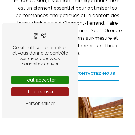
En conclusion, l'isolation thermique industrielle
est un élément essentiel pour optimiser les
performances énergétiques et le confort des
locaux industriels à Clermont-Ferrand. Faire
appel à un professionnel comme Scaff Groupe
Lefeve garantit des solutions sur-mesure et
durables pour une isolation thermique efficace
Ce site utilise des cookies
et pérenne.
et vous donne le contrôle
sur ceux que vous
souhaitez activer
EN SAVOIR PLUS
CONTACTEZ-NOUS
Tout accepter
Tout refuser
Personnaliser